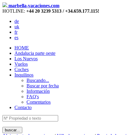
marbella-vacaciones.com
HOTLINE:
+44 20 3239 5313 / +34.659.177.115!
de
uk
fr
es
HOME
Andalucia parte oeste
Los Nuevos
Vuelos
Coches
Inquilinos
Buscando...
Buscar por fecha
Información
FAQ's
Comentarios
Contacto