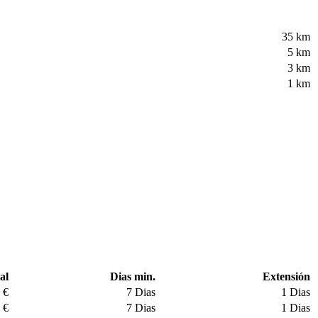
35 km
5 km
3 km
1 km
al
Dias min.
Extensión
 €
7 Dias
1 Dias
 €
7 Dias
1 Dias