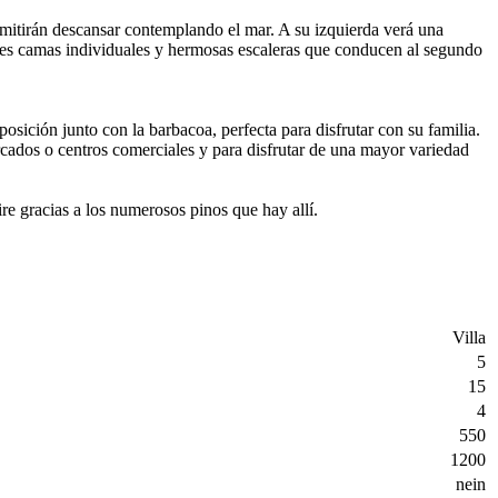
ermitirán descansar contemplando el mar. A su izquierda verá una
 tres camas individuales y hermosas escaleras que conducen al segundo
osición junto con la barbacoa, perfecta para disfrutar con su familia.
ercados o centros comerciales y para disfrutar de una mayor variedad
ire gracias a los numerosos pinos que hay allí.
Villa
5
15
4
550
1200
nein