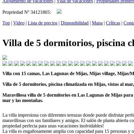
Alojamiento de vacaciones
|
Villa de vacaciones
|
Propiedades primero
Propriedad Nº 34121865:
Top
|
Video
|
Lista de precios
|
Disponibilidad
|
Mapa
|
Críticas
|
Cont
Villa de 5 dormitorios, piscina c
Villa con 15 camas, Las Lagunas de Mijas, Mijas village, Mijas/M
Villa de 5 dormitorios, piscina climatizada en Mijas, vistas al mar,
Maravillosa villa de 5 dormitorios en Las Lagunas de Mijas para a
mar y las montañas.
La villa impresiona con diferentes terrazas donde puede disfrutar perfe
maravillosas con sus familiares y amigos. El salón de planta abierta c
propiedad perfecta para unas vacaciones inolvidables!
La villa es engañosamente amplia con capacidad para 15 personas y of