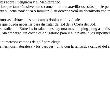
istas sobre Fuengirola y el Mediterráneo.
a de luz que también sirve como comedor con maravillosos sofás que le p
para su cena romántica o familiar. A su derecha verá un dormitorio con
ermosas habitaciones con camas dobles e individuales.
 que pueda necesitar para disfrutar del sol de la Costa del Sol.
u solicitud. Entre las instalaciones hay una mesa de ping-pong a su disp
a. Sin embargo, un coche es obligatorio para ir a la playa, a los superm
y numerosos campos de golf para elegir.
 hermosa naturaleza y los parques, junto con la fantástica calidad del a