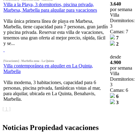
3.640
Villa a la Playa, 3 dormitorios, piscina privada,
por semana
Marbesa, Marbella para alquilar para vacaciones
Villa
Dormitorios:
Villa única primera línea de playa en Marbesa,
3
Marbella, tiene capacidad para 7 personas, gran jardín
Camas: 7
y piscina privada. Reservar esta villa de vacaciones,
tenemos una gran oferta al mejor precio, rápida, fácil
7
y se...
2
desde
[Vacaciones] - Marbella zona - La Quinta
4.900
Villa contemporánea en alquiler en La Quinta,
por semana
Marbella
Villa
Dormitorios:
Villa moderna, 3 habitaciones, capacidad para 6
3
personas, piscina privada, fantásticas vistas al mar,
Camas: 6
para alquilar, ubicada en La Quinta, Benahavis,
6
Marbella.
3
[ 1 ]
Noticias Propiedad vacaciones