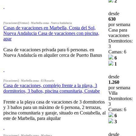
2
desde
630
[Vacaciones][Ventas] - Marbella zona - Nueva Andalucia
por semana
Casas de vacaciones en Marbella, Costa del Sol,
Casa para
Nueva Andalucia Casa de vacaciones con piscina,
vacaciones
apar
Dormitorios:
3
Casa de vacaciones privada para 6 personas. en
Camas: 6
Nueva Andalucía en alquiler cerca de Puerto Banus
6
1
desde
[Vacaciones] - Marbella zona - El Rosario
1.260
Casa de vacaciones, complejo frente a la playa, 3
por semana
dormitorios, 3 baños, piscina comunitaria, Costabe
Villa
Dormitorios:
Frente a la playa casa de vacaciones de 3 dormitorios
3
y 3 baños para un máximo de 6 persona, 2 terrazas,
Camas: 6
piscina comunitaria y garaje, situado en Costabella, al
6
este de Marbella, para alquilar
3
desde
[Vacaciones] - Marbella zona - Marbesa