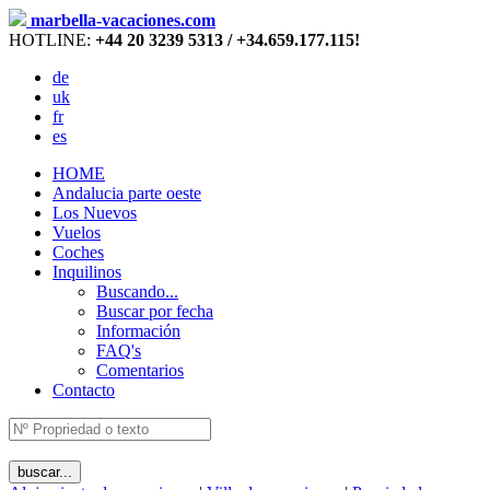
marbella-vacaciones.com
HOTLINE:
+44 20 3239 5313 / +34.659.177.115!
de
uk
fr
es
HOME
Andalucia parte oeste
Los Nuevos
Vuelos
Coches
Inquilinos
Buscando...
Buscar por fecha
Información
FAQ's
Comentarios
Contacto