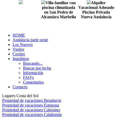
Villa familiar con
Alquiler
piscina climatizada
Vacacional Adosado
en San Pedro de
Piscina Privada
Alcantára Marbella
Nueva Andalucia
HOME
Andalucia parte oeste
Los Nuevos
Vuelos
Coches
Inquilinos
Buscando...
Buscar por fecha
Información
FAQ's
Comentarios
Contacto
Lugares Costa del Sol
Propiedad de vacaciones Benahavis
Propiedad de vacaciones Estepona
Propiedad de vacaciones Cabopino
Propiedad de vacaciones Calahonda