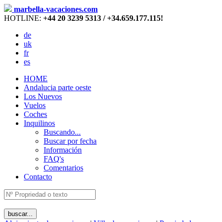
marbella-vacaciones.com
HOTLINE:
+44 20 3239 5313 / +34.659.177.115!
de
uk
fr
es
HOME
Andalucia parte oeste
Los Nuevos
Vuelos
Coches
Inquilinos
Buscando...
Buscar por fecha
Información
FAQ's
Comentarios
Contacto