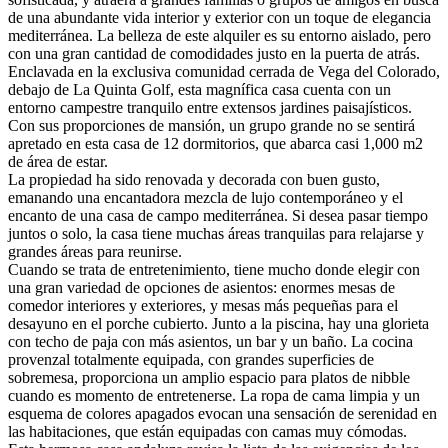
de una abundante vida interior y exterior con un toque de elegancia
mediterránea. La belleza de este alquiler es su entorno aislado, pero
con una gran cantidad de comodidades justo en la puerta de atrás.
Enclavada en la exclusiva comunidad cerrada de Vega del Colorado,
debajo de La Quinta Golf, esta magnífica casa cuenta con un
entorno campestre tranquilo entre extensos jardines paisajísticos.
Con sus proporciones de mansión, un grupo grande no se sentirá
apretado en esta casa de 12 dormitorios, que abarca casi 1,000 m2
de área de estar.
La propiedad ha sido renovada y decorada con buen gusto,
emanando una encantadora mezcla de lujo contemporáneo y el
encanto de una casa de campo mediterránea. Si desea pasar tiempo
juntos o solo, la casa tiene muchas áreas tranquilas para relajarse y
grandes áreas para reunirse.
Cuando se trata de entretenimiento, tiene mucho donde elegir con
una gran variedad de opciones de asientos: enormes mesas de
comedor interiores y exteriores, y mesas más pequeñas para el
desayuno en el porche cubierto. Junto a la piscina, hay una glorieta
con techo de paja con más asientos, un bar y un baño. La cocina
provenzal totalmente equipada, con grandes superficies de
sobremesa, proporciona un amplio espacio para platos de nibble
cuando es momento de entretenerse. La ropa de cama limpia y un
esquema de colores apagados evocan una sensación de serenidad en
las habitaciones, que están equipadas con camas muy cómodas.