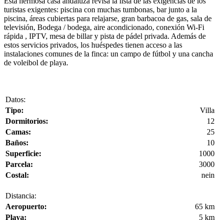
Esta hermosa casa andaluza revisa la lista de las exigencias de los
turistas exigentes: piscina con muchas tumbonas, bar junto a la
piscina, áreas cubiertas para relajarse, gran barbacoa de gas, sala de
televisión, Bodega / bodega, aire acondicionado, conexión Wi-Fi
rápida , IPTV, mesa de billar y pista de pádel privada. Además de
estos servicios privados, los huéspedes tienen acceso a las
instalaciones comunes de la finca: un campo de fútbol y una cancha
de voleibol de playa.
Datos:
Tipo:
Villa
Dormitorios:
12
Camas:
25
Baños:
10
Superficie:
1000
Parcela:
3000
Costal:
nein
Distancia:
Aeropuerto:
65 km
Playa:
5 km