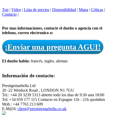
Top
|
Video
|
Lista de precios
|
Disponibilidad
|
Mapa
|
Críticas
|
Contacto
|
Por mas informacíones, contacte el dueño o agencia con el
telefono, correo electronico o:
¡Enviar una pregunta AGUI!
El dueño habla:
francés, ingles, aleman
Información de contacto:
Prestigemarbella Ltd
20 -22 Wenlock Road , LONDON N1 7GU
Tel.: +44 20 3239 5313 abierto todo los dias de 9:30 asta 18:00
Tel: +34 659 177 115 Contacto en Espagne 11h - 21h quotidien
Mob.: +44 7763 213 609
E-M@il:
client@prestigemarbella.co.uk