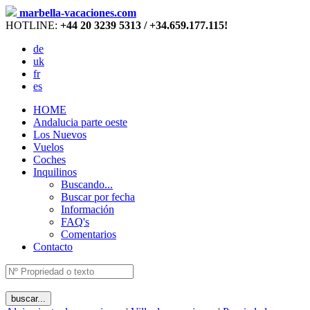
marbella-vacaciones.com
HOTLINE:
+44 20 3239 5313 / +34.659.177.115!
de
uk
fr
es
HOME
Andalucia parte oeste
Los Nuevos
Vuelos
Coches
Inquilinos
Buscando...
Buscar por fecha
Información
FAQ's
Comentarios
Contacto