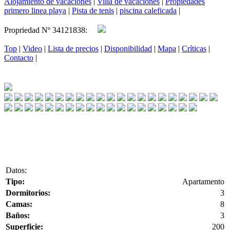
Alojamiento de vacaciones
|
Villa de vacaciones
|
Propiedades
primero linea playa
|
Pista de tenis
|
piscina caleficada
|
Propriedad Nº 34121838:
Top
|
Video
|
Lista de precios
|
Disponibilidad
|
Mapa
|
Críticas
|
Contacto
|
Datos:
Tipo:
Apartamento
Dormitorios:
3
Camas:
8
Baños:
3
Superficie:
200