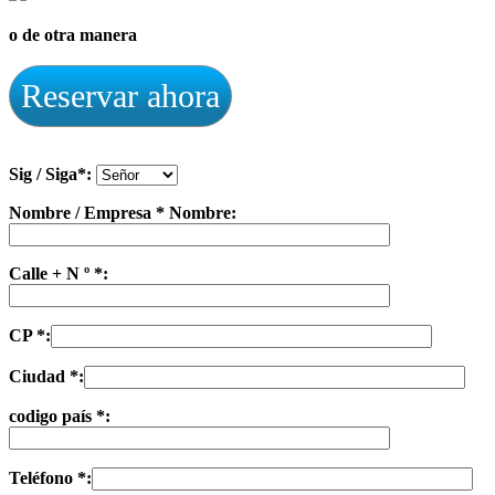
o de otra manera
Reservar ahora
Sig / Siga*:
Nombre / Empresa * Nombre:
Calle + N º *:
CP *:
Ciudad *:
codigo país *:
Teléfono *: