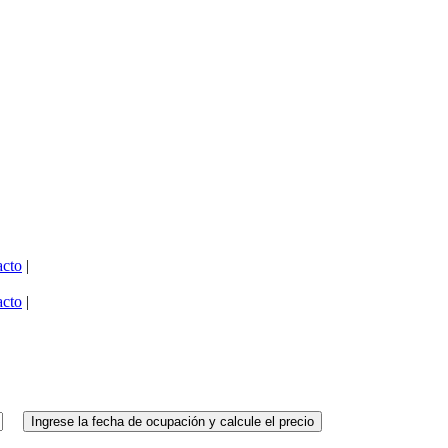
acto
|
acto
|