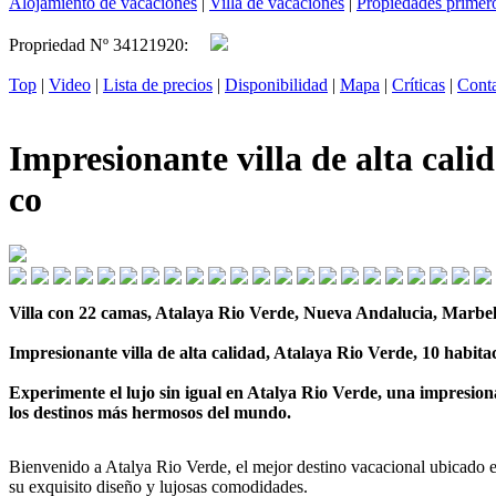
Alojamiento de vacaciones
|
Villa de vacaciones
|
Propiedades primero
Propriedad Nº 34121920:
Top
|
Video
|
Lista de precios
|
Disponibilidad
|
Mapa
|
Críticas
|
Cont
Impresionante villa de alta cali
co
Villa con 22 camas, Atalaya Rio Verde, Nueva Andalucia, Marbel
Impresionante villa de alta calidad, Atalaya Rio Verde, 10 habitac
Experimente el lujo sin igual en Atalya Rio Verde, una impresion
los destinos más hermosos del mundo.
Bienvenido a Atalya Rio Verde, el mejor destino vacacional ubicado en
su exquisito diseño y lujosas comodidades.