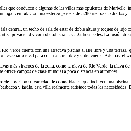
alles que conducen a algunas de las villas más opulentas de Marbella, i
 un lugar central. Con una extensa parcela de 3280 metros cuadrados y
sla central, un techo de sala de estar de doble altura y toques de lujo 
arantiza privacidad y comodidad para hasta 22 huéspedes. La fusión de 
n.
a Rio Verde cuenta con una atractiva piscina al aire libre y una terraza, q
un escenario ideal para cenar al aire libre y entretenerse. Además, el wi
s playas más vírgenes de la zona, como la playa de Río Verde, la playa d
ue ofrece campos de clase mundial a poca distancia en automóvil.
 Verde hoy. Con su variedad de comodidades, que incluyen una piscina al 
 barbacoa y jardín, esta villa realmente satisface todas las necesidades.