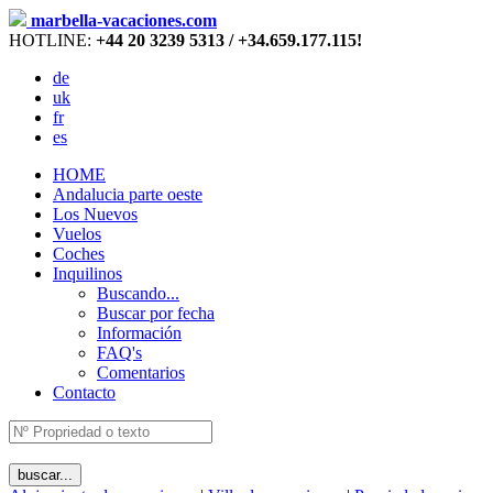
marbella-vacaciones.com
HOTLINE:
+44 20 3239 5313 / +34.659.177.115!
de
uk
fr
es
HOME
Andalucia parte oeste
Los Nuevos
Vuelos
Coches
Inquilinos
Buscando...
Buscar por fecha
Información
FAQ's
Comentarios
Contacto