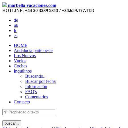
marbella-vacaciones.com
HOTLINE:
+44 20 3239 5313 / +34.659.177.115!
de
uk
fr
es
HOME
Andalucia parte oeste
Los Nuevos
Vuelos
Coches
Inquilinos
Buscando...
Buscar por fecha
Información
FAQ's
Comentarios
Contacto