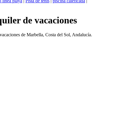
 linea playa
|
Pista de tenis
|
piscina caleficada
|
quiler de vacaciones
 vacaciones de Marbella, Costa del Sol, Andalucía.