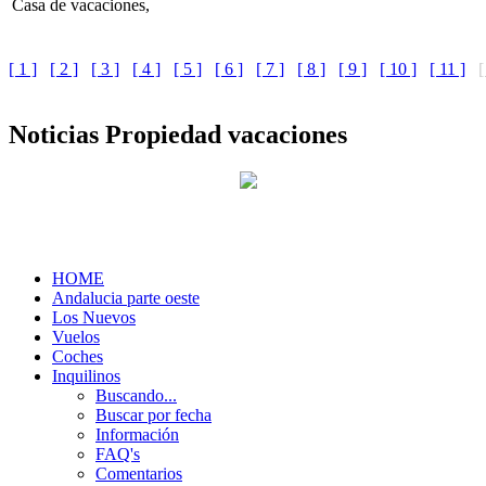
Casa de vacaciones,
[ 1 ]
[ 2 ]
[ 3 ]
[ 4 ]
[ 5 ]
[ 6 ]
[ 7 ]
[ 8 ]
[ 9 ]
[ 10 ]
[ 11 ]
[
Noticias Propiedad vacaciones
HOME
Andalucia parte oeste
Los Nuevos
Vuelos
Coches
Inquilinos
Buscando...
Buscar por fecha
Información
FAQ's
Comentarios