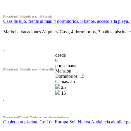
[Vacaciones] - Marbella zona - El Rosario
Casa de lujo, frente al mar, 4 dormitorios, 3 baños, acceso a la playa,
Marbella vacaciones Alquiler- Casa, 4 dormitorios, 3 baños, piscina c
desde
0
por semana
[Vacaciones] - Marbella zona - Golden Mile
Mansion
Dormitorios: 15
Camas: 25
25
15
[Vacaciones][Ventas] - Marbella zona - Nueva Andalucia
Chalet con piscina, Golf de Europa Sol, Nueva Andalucia alquiler pa