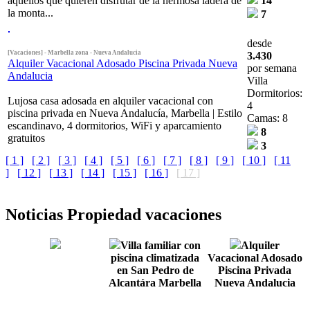
aquellos que quieren disfrutar de la hermosa ladera de
14
la monta...
7
desde
[Vacaciones] - Marbella zona - Nueva Andalucia
3.430
Alquiler Vacacional Adosado Piscina Privada Nueva
por semana
Andalucia
Villa
Dormitorios:
Lujosa casa adosada en alquiler vacacional con
4
piscina privada en Nueva Andalucía, Marbella | Estilo
Camas: 8
escandinavo, 4 dormitorios, WiFi y aparcamiento
8
gratuitos
3
[ 1 ]
[ 2 ]
[ 3 ]
[ 4 ]
[ 5 ]
[ 6 ]
[ 7 ]
[ 8 ]
[ 9 ]
[ 10 ]
[ 11
]
[ 12 ]
[ 13 ]
[ 14 ]
[ 15 ]
[ 16 ]
[ 17 ]
Noticias Propiedad vacaciones
Villa familiar con
Alquiler
piscina climatizada
Vacacional Adosado
en San Pedro de
Piscina Privada
Alcantára Marbella
Nueva Andalucia