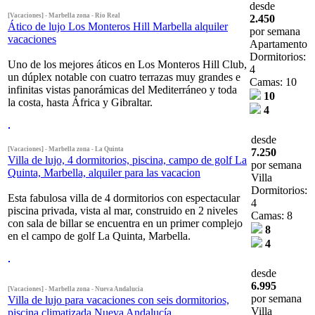
desde
[Vacaciones] - Marbella zona - Rio Real
2.450
Ático de lujo Los Monteros Hill Marbella alquiler
por semana
vacaciones
Apartamento
Dormitorios:
Uno de los mejores áticos en Los Monteros Hill Club,
4
un dúplex notable con cuatro terrazas muy grandes e
Camas: 10
infinitas vistas panorámicas del Mediterráneo y toda
10
la costa, hasta África y Gibraltar.
4
desde
[Vacaciones] - Marbella zona - La Quinta
7.250
Villa de lujo, 4 dormitorios, piscina, campo de golf La
por semana
Quinta, Marbella, alquiler para las vacacion
Villa
Dormitorios:
Esta fabulosa villa de 4 dormitorios con espectacular
4
piscina privada, vista al mar, construido en 2 niveles
Camas: 8
con sala de billar se encuentra en un primer complejo
8
en el campo de golf La Quinta, Marbella.
4
desde
6.995
[Vacaciones] - Marbella zona - Nueva Andalucia
por semana
Villa de lujo para vacaciones con seis dormitorios,
Villa
piscina climatizada Nueva Andalucía.