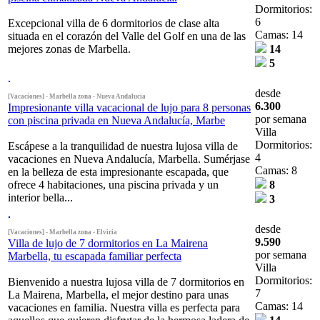
Dormitorios:
6
Excepcional villa de 6 dormitorios de clase alta
Camas: 14
situada en el corazón del Valle del Golf en una de las
mejores zonas de Marbella.
14
5
desde
[Vacaciones] - Marbella zona - Nueva Andalucia
6.300
Impresionante villa vacacional de lujo para 8 personas
por semana
con piscina privada en Nueva Andalucía, Marbe
Villa
Dormitorios:
Escápese a la tranquilidad de nuestra lujosa villa de
4
vacaciones en Nueva Andalucía, Marbella. Sumérjase
Camas: 8
en la belleza de esta impresionante escapada, que
ofrece 4 habitaciones, una piscina privada y un
8
interior bella...
3
desde
[Vacaciones] - Marbella zona - Elviria
9.590
Villa de lujo de 7 dormitorios en La Mairena
por semana
Marbella, tu escapada familiar perfecta
Villa
Dormitorios:
Bienvenido a nuestra lujosa villa de 7 dormitorios en
7
La Mairena, Marbella, el mejor destino para unas
Camas: 14
vacaciones en familia. Nuestra villa es perfecta para