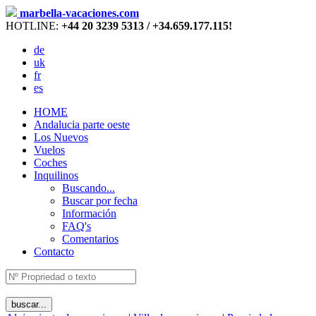
marbella-vacaciones.com
HOTLINE:
+44 20 3239 5313 / +34.659.177.115!
de
uk
fr
es
HOME
Andalucia parte oeste
Los Nuevos
Vuelos
Coches
Inquilinos
Buscando...
Buscar por fecha
Información
FAQ's
Comentarios
Contacto