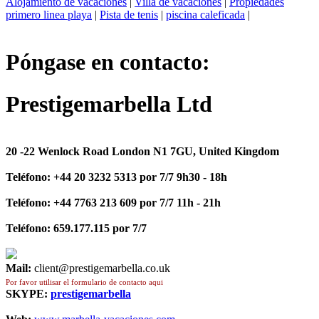
Alojamiento de vacaciones
|
Villa de vacaciones
|
Propiedades
primero linea playa
|
Pista de tenis
|
piscina caleficada
|
Póngase en contacto:
Prestigemarbella Ltd
20 -22 Wenlock Road London N1 7GU, United Kingdom
Teléfono:
+44 20 3232 5313 por 7/7 9h30 - 18h
Teléfono:
+44 7763 213 609 por 7/7 11h - 21h
Teléfono:
659.177.115 por 7/7
Mail:
client@prestigemarbella.co.uk
Por favor utilisar el formulario de contacto aqui
SKYPE:
prestigemarbella