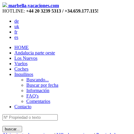
marbella-vacaciones.com
HOTLINE:
+44 20 3239 5313 / +34.659.177.115!
de
uk
fr
es
HOME
Andalucia parte oeste
Los Nuevos
Vuelos
Coches
Inquilinos
Buscando...
Buscar por fecha
Información
FAQ's
Comentarios
Contacto