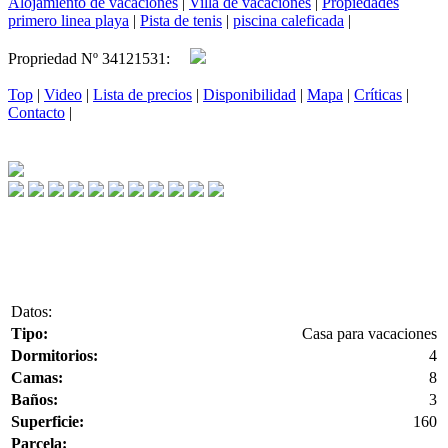
Alojamiento de vacaciones
|
Villa de vacaciones
|
Propiedades
primero linea playa
|
Pista de tenis
|
piscina caleficada
|
Propriedad Nº 34121531:
Top
|
Video
|
Lista de precios
|
Disponibilidad
|
Mapa
|
Críticas
|
Contacto
|
Datos:
Tipo:
Casa para vacaciones
Dormitorios:
4
Camas:
8
Baños:
3
Superficie:
160
Parcela: