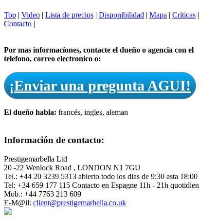
Top
|
Video
|
Lista de precios
|
Disponibilidad
|
Mapa
|
Críticas
|
Contacto
|
Por mas informacíones, contacte el dueño o agencia con el
telefono, correo electronico o:
¡Enviar una pregunta AGUI!
El dueño habla:
francés, ingles, aleman
Información de contacto:
Prestigemarbella Ltd
20 -22 Wenlock Road , LONDON N1 7GU
Tel.: +44 20 3239 5313 abierto todo los dias de 9:30 asta 18:00
Tel: +34 659 177 115 Contacto en Espagne 11h - 21h quotidien
Mob.: +44 7763 213 609
E-M@il:
client@prestigemarbella.co.uk