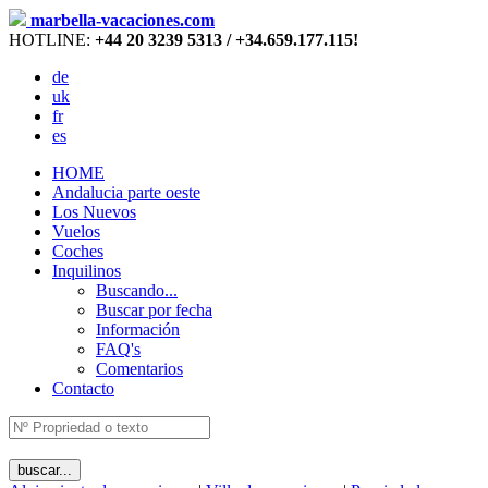
marbella-vacaciones.com
HOTLINE:
+44 20 3239 5313 / +34.659.177.115!
de
uk
fr
es
HOME
Andalucia parte oeste
Los Nuevos
Vuelos
Coches
Inquilinos
Buscando...
Buscar por fecha
Información
FAQ's
Comentarios
Contacto