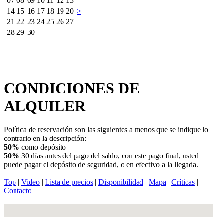
07
08
09
10
11
12
13
14
15
16
17
18
19
20
>
21
22
23
24
25
26
27
28
29
30
CONDICIONES DE
ALQUILER
Política de reservación son las siguientes a menos que se indique lo
contrario en la descripción:
50%
como depósito
50%
30 días antes del pago del saldo, con este pago final, usted
puede pagar el depósito de seguridad, o en efectivo a la llegada.
Top
|
Video
|
Lista de precios
|
Disponibilidad
|
Mapa
|
Críticas
|
Contacto
|