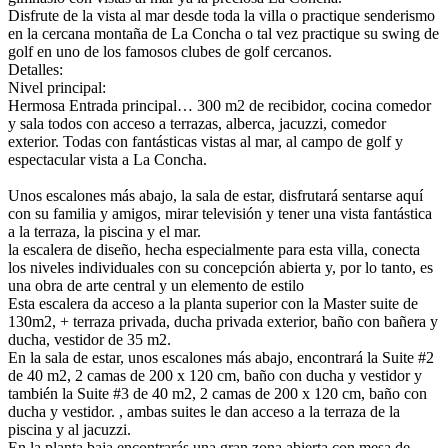
Disfrute de la vista al mar desde toda la villa o practique senderismo
en la cercana montaña de La Concha o tal vez practique su swing de
golf en uno de los famosos clubes de golf cercanos.
Detalles:
Nivel principal:
Hermosa Entrada principal… 300 m2 de recibidor, cocina comedor
y sala todos con acceso a terrazas, alberca, jacuzzi, comedor
exterior. Todas con fantásticas vistas al mar, al campo de golf y
espectacular vista a La Concha.
Unos escalones más abajo, la sala de estar, disfrutará sentarse aquí
con su familia y amigos, mirar televisión y tener una vista fantástica
a la terraza, la piscina y el mar.
la escalera de diseño, hecha especialmente para esta villa, conecta
los niveles individuales con su concepción abierta y, por lo tanto, es
una obra de arte central y un elemento de estilo
Esta escalera da acceso a la planta superior con la Master suite de
130m2, + terraza privada, ducha privada exterior, baño con bañera y
ducha, vestidor de 35 m2.
En la sala de estar, unos escalones más abajo, encontrará la Suite #2
de 40 m2, 2 camas de 200 x 120 cm, baño con ducha y vestidor y
también la Suite #3 de 40 m2, 2 camas de 200 x 120 cm, baño con
ducha y vestidor. , ambas suites le dan acceso a la terraza de la
piscina y al jacuzzi.
En la planta baja encontrarás una gran zona abierta con mesa de