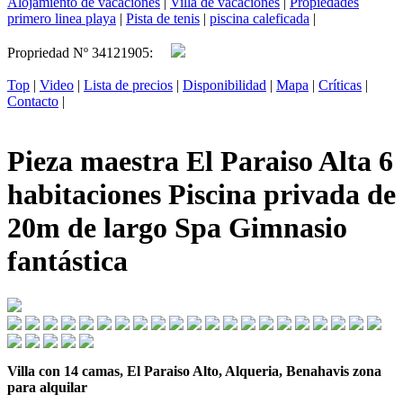
Alojamiento de vacaciones
|
Villa de vacaciones
|
Propiedades
primero linea playa
|
Pista de tenis
|
piscina caleficada
|
Propriedad Nº 34121905:
Top
|
Video
|
Lista de precios
|
Disponibilidad
|
Mapa
|
Críticas
|
Contacto
|
Pieza maestra El Paraiso Alta 6
habitaciones Piscina privada de
20m de largo Spa Gimnasio
fantástica
Villa con 14 camas, El Paraiso Alto, Alqueria, Benahavis zona
para alquilar