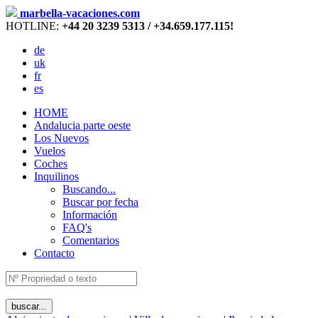
marbella-vacaciones.com
HOTLINE:
+44 20 3239 5313 / +34.659.177.115!
de
uk
fr
es
HOME
Andalucia parte oeste
Los Nuevos
Vuelos
Coches
Inquilinos
Buscando...
Buscar por fecha
Información
FAQ's
Comentarios
Contacto