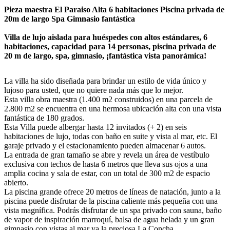
Pieza maestra El Paraiso Alta 6 habitaciones Piscina privada de
20m de largo Spa Gimnasio fantástica
Villa de lujo aislada para huéspedes con altos estándares, 6
habitaciones, capacidad para 14 personas, piscina privada de
20 m de largo, spa, gimnasio, ¡fantástica vista panorámica!
La villa ha sido diseñada para brindar un estilo de vida único y
lujoso para usted, que no quiere nada más que lo mejor.
Esta villa obra maestra (1.400 m2 construidos) en una parcela de
2.800 m2 se encuentra en una hermosa ubicación alta con una vista
fantástica de 180 grados.
Esta Villa puede albergar hasta 12 invitados (+ 2) en seis
habitaciones de lujo, todas con baño en suite y vista al mar, etc. El
garaje privado y el estacionamiento pueden almacenar 6 autos.
La entrada de gran tamaño se abre y revela un área de vestíbulo
exclusiva con techos de hasta 6 metros que lleva sus ojos a una
amplia cocina y sala de estar, con un total de 300 m2 de espacio
abierto.
La piscina grande ofrece 20 metros de líneas de natación, junto a la
piscina puede disfrutar de la piscina caliente más pequeña con una
vista magnífica. Podrás disfrutar de un spa privado con sauna, baño
de vapor de inspiración marroquí, balsa de agua helada y un gran
gimnasio con vistas al mar ya la preciosa La Concha.