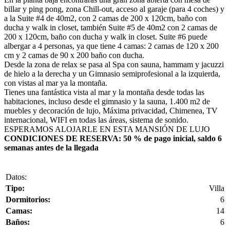
billar y ping pong, zona Chill-out, acceso al garaje (para 4 coches) y
a la Suite #4 de 40m2, con 2 camas de 200 x 120cm, baño con
ducha y walk in closet, también Suite #5 de 40m2 con 2 camas de
200 x 120cm, baño con ducha y walk in closet. Suite #6 puede
albergar a 4 personas, ya que tiene 4 camas: 2 camas de 120 x 200
cm y 2 camas de 90 x 200 baño con ducha.
Desde la zona de relax se pasa al Spa con sauna, hammam y jacuzzi
de hielo a la derecha y un Gimnasio semiprofesional a la izquierda,
con vistas al mar ya la montaña.
Tienes una fantástica vista al mar y la montaña desde todas las
habitaciones, incluso desde el gimnasio y la sauna, 1.400 m2 de
muebles y decoración de lujo, Máxima privacidad, Chimenea, TV
internacional, WIFI en todas las áreas, sistema de sonido.
ESPERAMOS ALOJARLE EN ESTA MANSIÓN DE LUJO
CONDICIONES DE RESERVA: 50 % de pago inicial, saldo 6
semanas antes de la llegada
Datos:
Tipo:
Villa
Dormitorios:
6
Camas:
14
Baños:
6